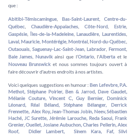
que :
Abitibi-Témiscamingue
,
Bas-Saint-Laurent
,
Centre-du-
Québec
,
Chaudière-Appalaches
,
Côte-Nord
,
Estrie
,
Gaspésie
,
Îles-de-la-Madeleine
,
Lanaudière
,
Laurentides
,
Laval
,
Mauricie
,
Montérégie
,
Montréal
,
Nord-du-Québec
,
Outaouais
,
Saguenay-Lac-Saint-Jean
,
Labrador
,
Fermont
,
Baie James
,
Nunavik
ainsi que l’
Ontario
, l'
Alberta
et le
Nouveau Brunswick
et nous sommes toujours ouvert à
faire découvrir d'autres endroits à nos artistes.
Voici quelques suggestions en humour :
Ben Lefevbre,
P.A.
Methot,
Stéphane Poirier,
Ben & Jarrod,
Dave Gaudet,
Mélanie Couture,
Vincent C,
Guy Bernier,
Dominick
Léonard,
Réal Béland,
Stéphane Bélanger,
Derrick
Frennette,
Alex Roy,
Jean-Thomas Jobin,
Neev,
Sébastien
Haché,
JC Surette,
Jérémie Larouche,
Reda Saoui,
Frank
Grenier,
Ouellet,
Josiane Aubuchon,
Charles Pellerin,
Alex
Roof
,
Didier Lambert
,
Sinem Kara,
Faf
,
Silvi