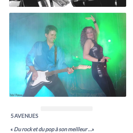
5 AVENUES
«
Du rock et du pop à son meilleur
…»