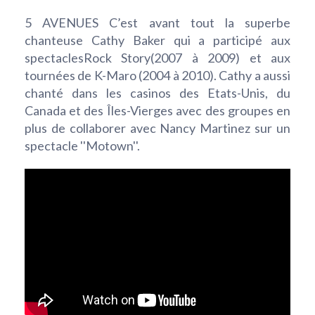
5 AVENUES C’est avant tout la superbe
chanteuse Cathy Baker qui a participé aux
spectaclesRock Story(2007 à 2009) et aux
tournées de K-Maro (2004 à 2010). Cathy a aussi
chanté dans les casinos des Etats-Unis, du
Canada et des Îles-Vierges avec des groupes en
plus de collaborer avec Nancy Martinez sur un
spectacle ''Motown''.