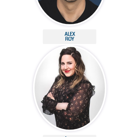
ALEX
ROY