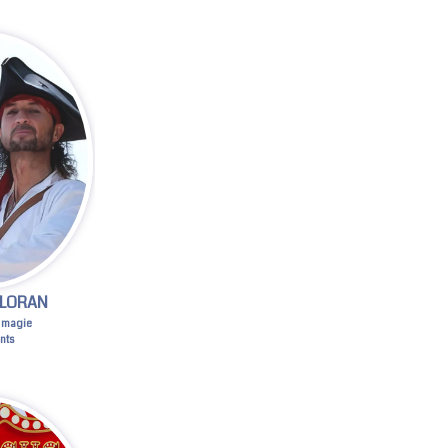
 LORAN
 magie
nts