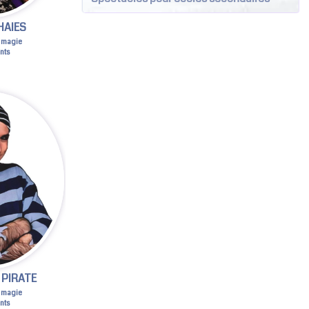
HAIES
 magie
nts
 PIRATE
 magie
nts