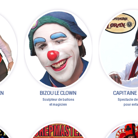
EN
BIZOU LE CLOWN
CAPITAINE
Sculpteur de ballons
Spectacle de
et magicien
pour enfa