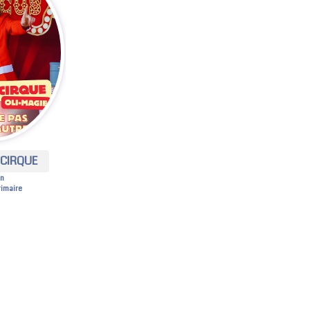
CIRQUE
en
rimaire