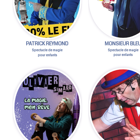
MONSIEUR BLE
PATRICK REYMOND
Spectacle de magie
Spectacle de magie
pour enfants
pour enfants