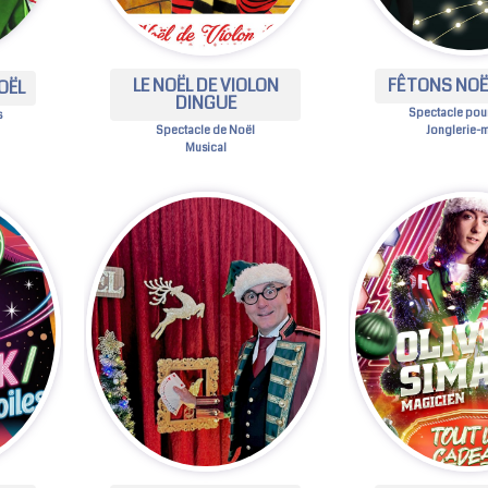
LE NOËL DE VIOLON
FÊTONS NOËL
OËL
DINGUE
Spectacle pour
s
Jonglerie-
Spectacle de Noël
Musical