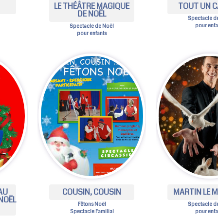
LE THÉÂTRE MAGIQUE
TOUT UN 
DE NOËL
Spectacle d
pour enfa
Spectacle de Noël
pour enfants
AU
COUSIN, COUSIN
MARTIN LE M
NOËL
Fêtons Noël
Spectacle d
Spectacle Familial
pour enfa