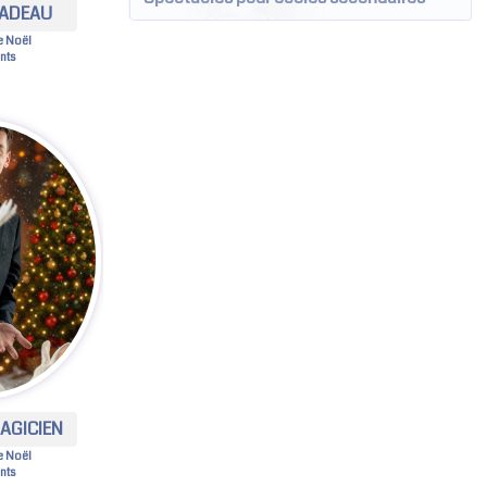
CADEAU
e Noël
nts
AGICIEN
e Noël
nts