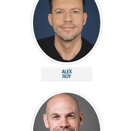
ALEX
ROY