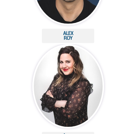
ALEX
ROY