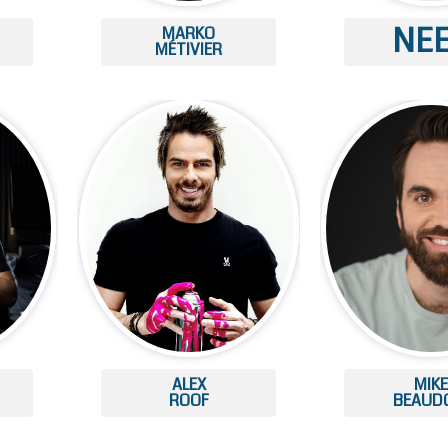
NE
MARKO
MÉTIVIER
ALEX
MIK
ROOF
BEAUD