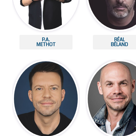
P.A.
RÉAL
METHOT
BÉLAND