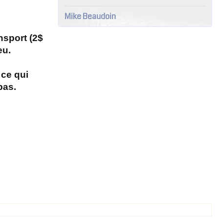
Mike Beaudoin
nsport (2$
eu.
 ce qui
 bas.