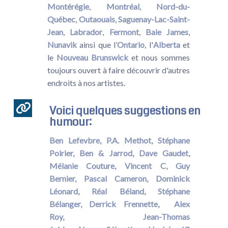
Montérégie
,
Montréal
,
Nord-du-
Québec
,
Outaouais
,
Saguenay-Lac-Saint-
Jean
,
Labrador
,
Fermont
,
Baie James
,
Nunavik
ainsi que l’
Ontario
, l'
Alberta
et
le
Nouveau Brunswick
et nous sommes
toujours ouvert à faire découvrir d'autres
endroits à nos artistes.
Voici quelques suggestions en
humour:
Ben Lefevbre,
P.A. Methot,
Stéphane
Poirier,
Ben & Jarrod,
Dave Gaudet,
Mélanie Couture,
Vincent C,
Guy
Bernier,
Pascal Cameron,
Dominick
Léonard,
Réal Béland,
Stéphane
Bélanger,
Derrick Frennette,
Alex
Roy,
Jean-Thomas