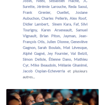
Jobin,
Neev,
Sébastien Haché,
JC
Surette,
Jérémie Larouche,
Reda Saoui,
Frank Grenier,
Ouellet,
Josiane
Aubuchon,
Charles Pellerin,
Alex Roof
,
Didier Lambert
,
Sinem Kara,
Faf
,
Silvi
Tourigny
,
Karen Arseneault,
Samuel
Vignault
,
Brian Piton
,
Jayman,
Jean-
François Otis
,
Julien Dionne
,
Geneviève
Gagnon
,
Sarah Boulais
,
Mat Lévesque
,
Alphé Gagné
,
Jey Fournier
,
Val Belzil
,
Simon Delisle
,
Étienne Dano,
Mathieu
Cyr,
Mike Beaudoin,
Mélanie Ghanimé,
Jacob Ospian-Echeverria
et plusieurs
autres...