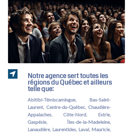
Notre agence sert toutes les
régions du Québec et ailleurs
telle que:
Abitibi-Témiscamingue
,
Bas-Saint-
Laurent
,
Centre-du-Québec
,
Chaudière-
Appalaches
,
Côte-Nord
,
Estrie
,
Gaspésie
,
Îles-de-la-Madeleine
,
Lanaudière
,
Laurentides
,
Laval
,
Mauricie
,