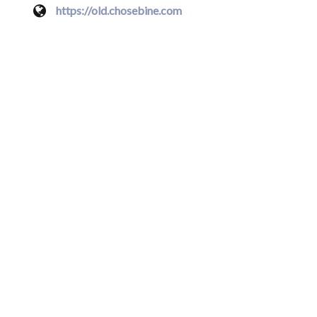
Site Web
https://old.chosebine.com