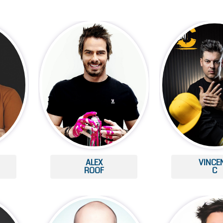
ALEX
VINCE
ROOF
C