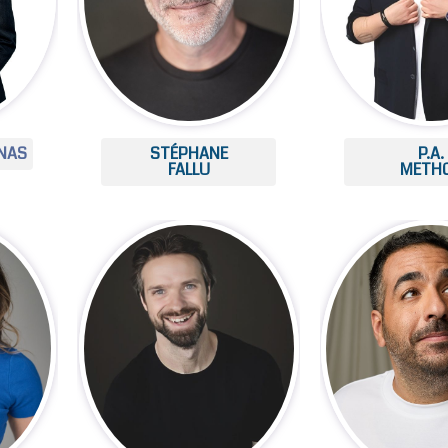
INAS
STÉPHANE
P.A.
FALLU
METH