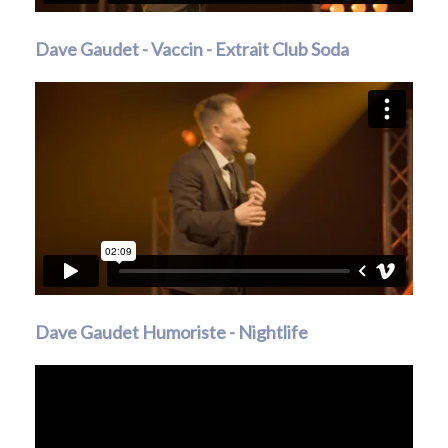
Dave Gaudet - Vaccin - Extrait Club Soda
Dave Gaudet Humoriste - Nightlife