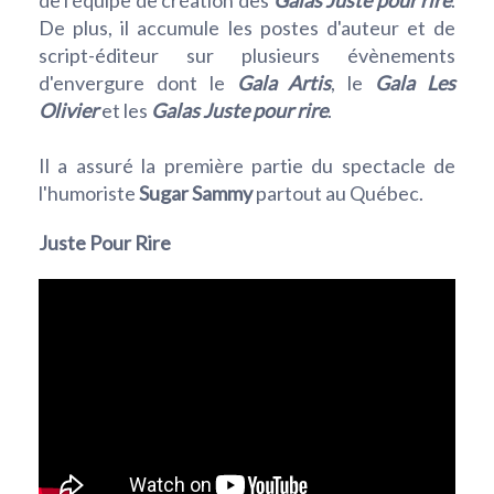
de l'équipe de création des
Galas Juste pour rire
.
De plus, il accumule les postes d'auteur et de
script-éditeur sur plusieurs évènements
d'envergure dont le
Gala Artis
, le
Gala Les
Olivier
et les
Galas Juste pour rire
.
Il a assuré la première partie du spectacle de
l'humoriste
Sugar Sammy
partout au Québec.
Juste Pour Rire