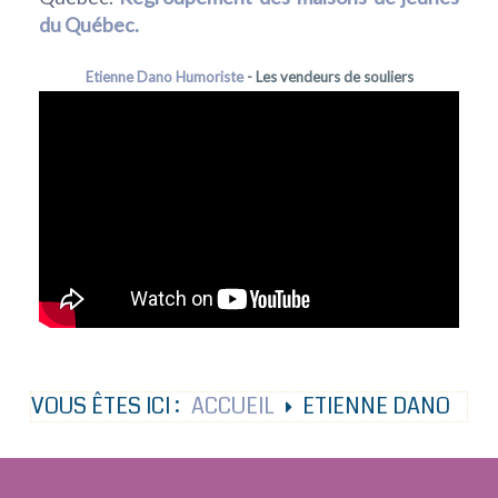
du Québec.
Etienne Dano Humoriste
- Les vendeurs de souliers
VOUS ÊTES ICI :
ACCUEIL
ETIENNE DANO