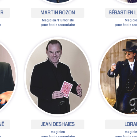
ER
MARTIN ROZON
SÉBASTIEN L
Magicien / Humoriste
Magici
e
pour école secondaire
pour école se
NÉ
JEAN DESHAIES
LORA
magicien
magici
e
pour école secondaire
pour école se