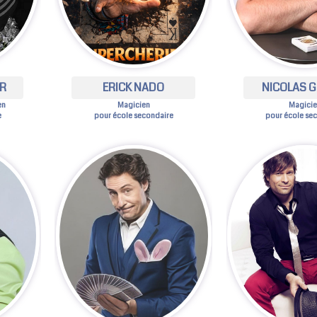
IR
ERICK NADO
NICOLAS 
en
Magicien
Magici
e
pour école secondaire
pour école se