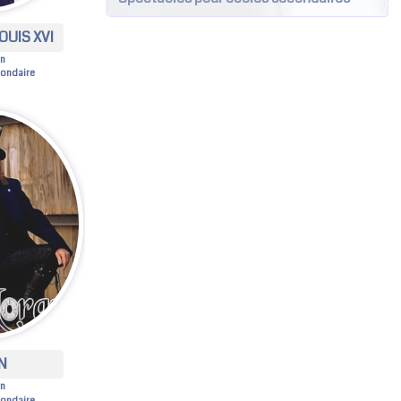
OUIS XVI
en
condaire
N
en
condaire