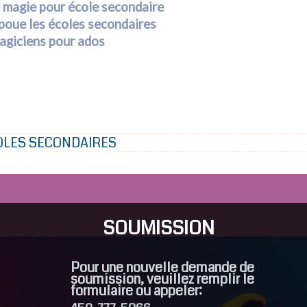
 magie pour école secondaire
poue les écoles secondaires
giciens pour ados
OLES SECONDAIRES
SOUMISSION
Pour une nouvelle demande de
soumission, veuillez remplir le
formulaire ou appeler: