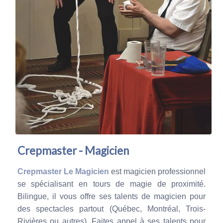
Crepmaster - Magicien
Crepmaster
Le Magicien
est magicien professionnel
se spécialisant en tours de magie de proximité.
Bilingue, il vous offre ses talents de magicien pour
des spectacles partout (Québec, Montréal, Trois-
Rivières ou autres). Faites appel à ses talents pour