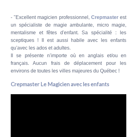
- "
Excellent magicien professionnel,
Crepmaster
est
un spécialiste de magie ambulante, micro magie,
mentalisme et fêtes d'enfant. Sa spécialité : les
sceptiques ! Il est aussi habile avec les enfants
qu'avec les ados et adultes.
Il se présente n'importe où en anglais et/ou en
français. Aucun frais de déplacement pour les
environs de toutes les villes majeures du Québec !
Crepmaster Le Magicien avec les enfants