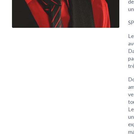
de
un
S
Le
av
Da
pa
tr
Do
am
ve
to
Le
un
ex
ma