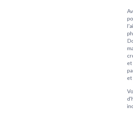
Av
po
l’
ph
Do
ma
cr
et
pa
et
Vo
d'
in