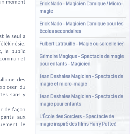
t un moment
Erick Nado - Magicien Comique / Micro-
magie
Erick Nado - Magicien Comique pour les
écoles secondaires
t le seul a
lékinésie.
Fulbert Latrouille - Magie ou sorcellerie?
, le public
Grimoire Magique - Spectacle de magie
u commun et
pour enfants - Magicien
Jean Deshaies Magicien - Spectacle de
allume des
magie et micro-magie
exploser du
ttes sans y
Jean Deshaies Magicien - Spectacle de
magie pour enfants
ar de façon
L'École des Sorciers - Spectacle de
ipants aux
magie inspiré des films Harry Potter!
quement le