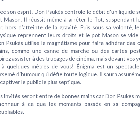
ec son esprit, Don Psukès contrôle le débit d’un liquide s
t Mason. Il réussit même à arrêter le flot, suspendant le
air, hors d’atteinte de la gravité. Puis sous sa volonté, le
ysique reprennent leurs droits et le pot Mason se vide
n Psukès utilise le magnétisme pour faire adhérer des o
ins, comme une canne de marche ou des cartes post
oirez assister à des trucages de cinéma, mais devant vos y
 à quelques mètres de vous! Énigma est un spectacle 
rsemé d’humour qui défie toute logique. Il saura assuréme
 captiver le public le plus septique.
s invités seront entre de bonnes mains car Don Psukès m
honneur à ce que les moments passés en sa compag
oubliables.