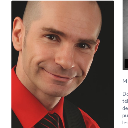
M
Do
té
de
pu
le