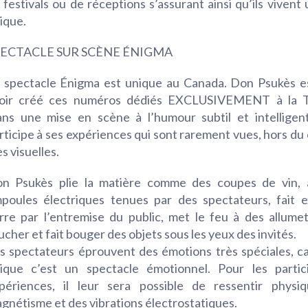
 festivals ou de réceptions s’assurant ainsi qu’ils viven
ique.
PECTACLE SUR SCÈNE ÉNIGMA
 spectacle Énigma est unique au Canada. Don Psukès es
oir créé ces numéros dédiés EXCLUSIVEMENT à la Té
ns une mise en scène à l’humour subtil et intelligent
rticipe à ses expériences qui sont rarement vues, hors d
ès visuelles.
n Psukès plie la matière comme des coupes de vin, 
poules électriques tenues par des spectateurs, fait 
rre par l’entremise du public, met le feu à des allume
ucher et fait bouger des objets sous les yeux des invités.
s spectateurs éprouvent des émotions très spéciales, c
ique c’est un spectacle émotionnel. Pour les partic
périences, il leur sera possible de ressentir physi
gnétisme et des vibrations électrostatiques.