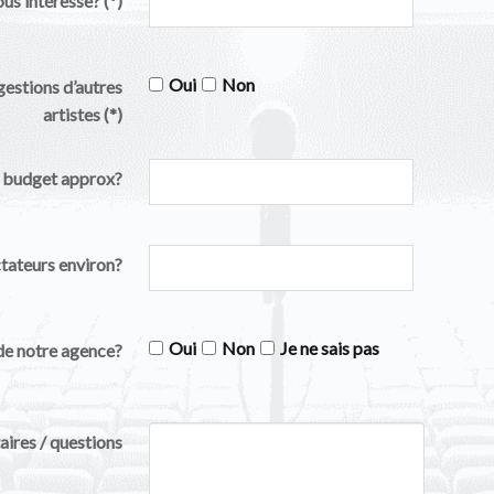
ous intéresse?
(*)
Oui
Non
gestions d’autres
artistes
(*)
e budget approx?
ateurs environ?
Oui
Non
Je ne sais pas
 de notre agence?
ires / questions