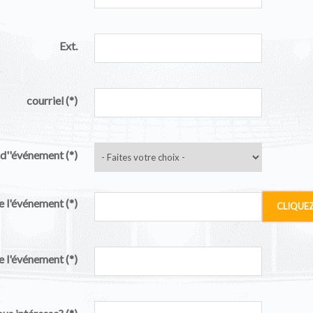
Ext.
courriel
(*)
d''événement
(*)
e l'événement
(*)
CLIQUEZ 
de l'événement
(*)