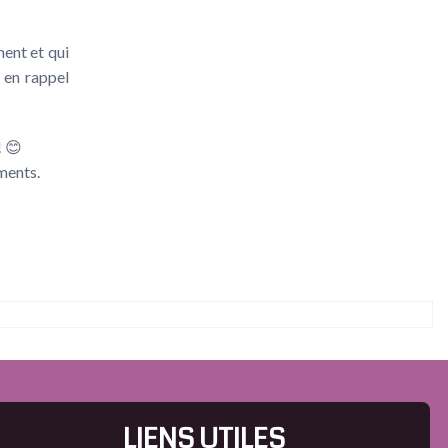
ent et qui
 en rappel
! 😊
ments.
LIENS UTILES