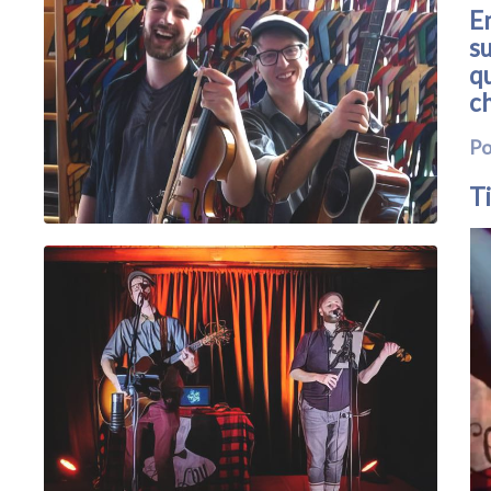
En
su
qu
c
Po
Ti