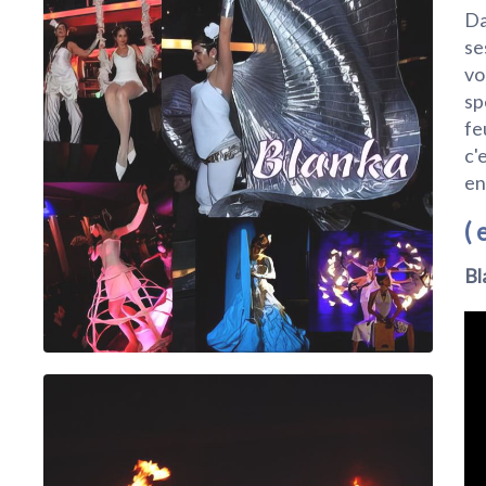
Da
se
vo
sp
fe
c'
en
( 
Bl