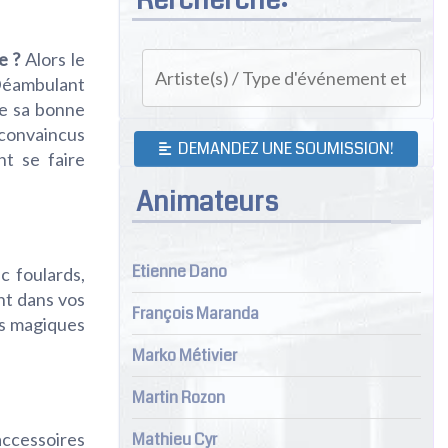
e ?
Alors le
 Déambulant
re sa bonne
 convaincus
DEMANDEZ UNE SOUMISSION!
nt se faire
Animateurs
Etienne Dano
c foulards,
nt dans vos
François Maranda
ds magiques
Marko Métivier
Martin Rozon
accessoires
Mathieu Cyr