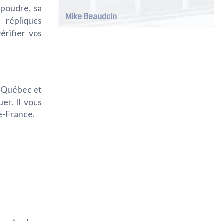
 poudre, sa
Mike Beaudoin
 répliques
érifier vos
u Québec et
uer. Il vous
le-France.