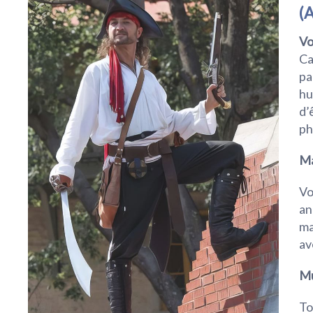
(A
Vo
Ca
pa
hu
d’
ph
Ma
Vo
an
ma
av
Mu
To