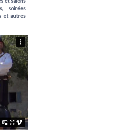
es et salons
s, soirées
s et autres