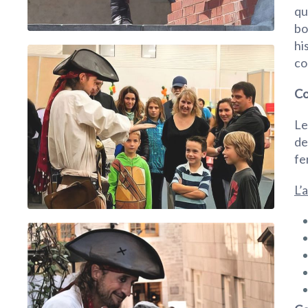
qu
bo
hi
co
Co
Le
de
fe
L’