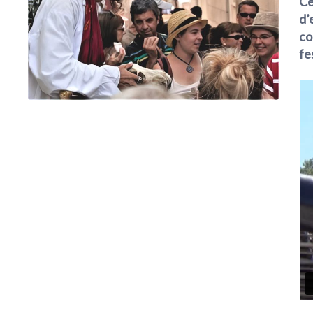
Ce
d’
co
fe