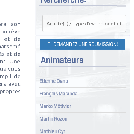
era son
 son rêve
e et de
DEMANDEZ UNE SOUMISSION!
arsemé
és et de
Animateurs
ant. Une
que vous
empli de
Etienne Dano
era avec
 propres
François Maranda
Marko Métivier
Martin Rozon
Mathieu Cyr